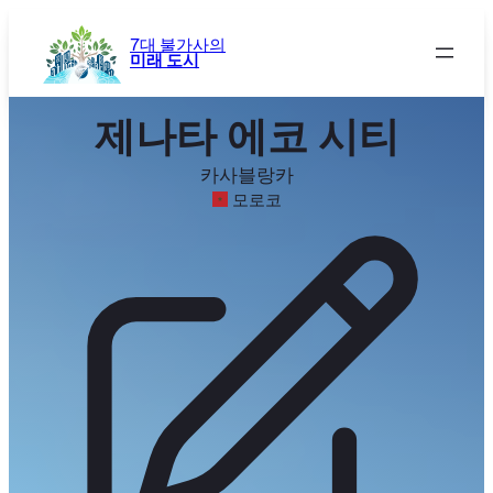
콘
텐
7대 불가사의
미래 도시
츠
로
바
제나타 에코 시티
로
가
카사블랑카
기
모로코