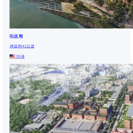
미션 락
샌프란시스코
미국