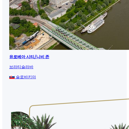
유로베아 시티/니비 존
브라티슬라바
슬로바키아