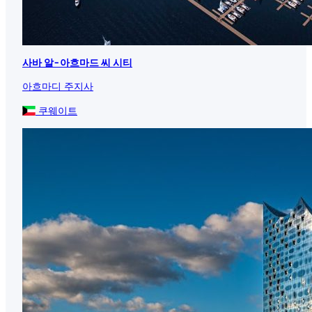
사바 알-아흐마드 씨 시티
아흐마디 주지사
쿠웨이트