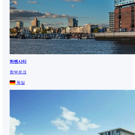
하펜시티
함부르크
독일