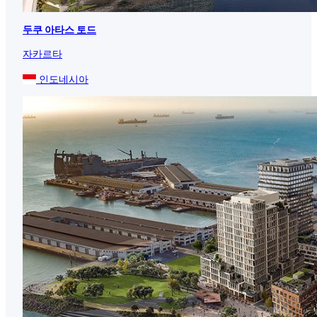
두쿠 아타스 토드
자카르타
인도네시아