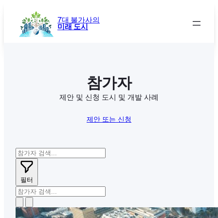
콘
텐
7대 불가사의
미래 도시
츠
로
바
로
가
참가자
기
제안 및 신청 도시 및 개발 사례
제안 또는 신청
필터