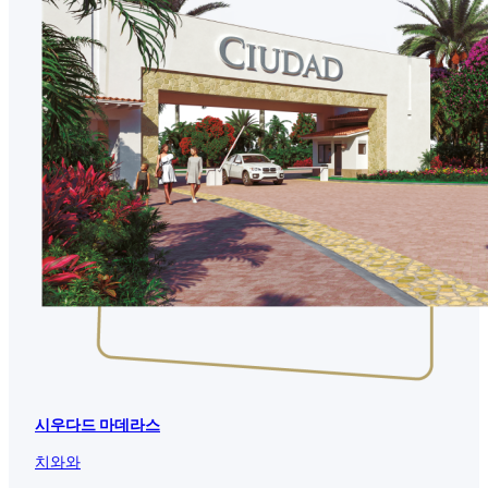
시우다드 마데라스
치와와