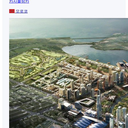
카사블랑카
모로코