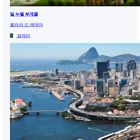
빌 누벨 부게줄
윌라야 드 메데아
알제리