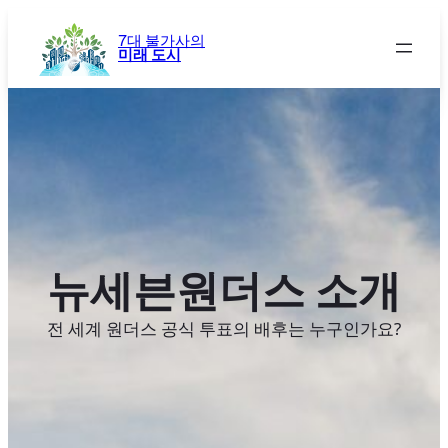
콘
텐
7대 불가사의
미래 도시
츠
로
바
로
가
기
뉴세븐원더스 소개
전 세계 원더스 공식 투표의 배후는 누구인가요?