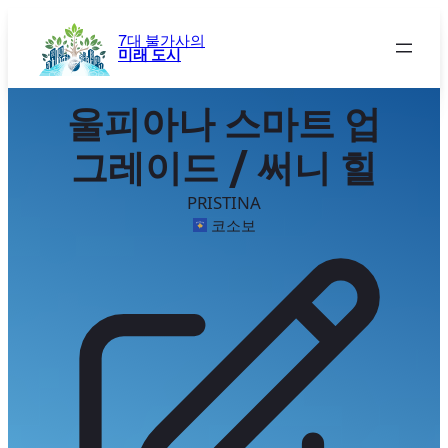
콘
텐
7대 불가사의
미래 도시
츠
로
바
울피아나 스마트 업
로
가
그레이드 / 써니 힐
기
PRISTINA
코소보