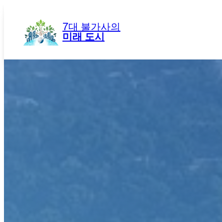
콘
텐
7대 불가사의
츠
미래 도시
로
바
로
가
기