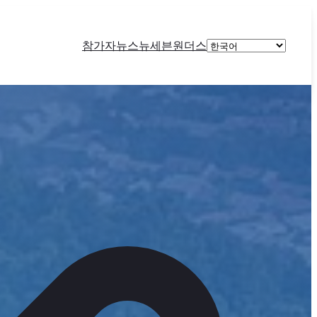
Choose
참가자
뉴스
뉴세븐원더스
a
language