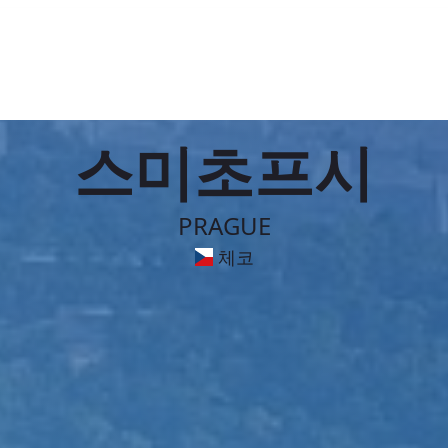
스미초프시
PRAGUE
체코