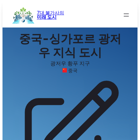
콘
텐
7대 불가사의
미래 도시
츠
로
바
중국-싱가포르 광저
로
가
우 지식 도시
기
광저우 황푸 지구
중국