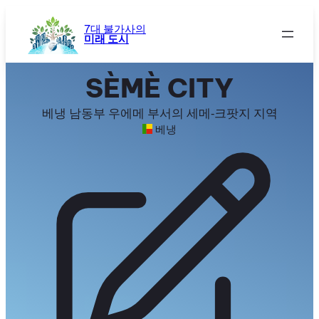
콘
텐
7대 불가사의
미래 도시
츠
로
바
SÈMÈ CITY
로
가
베냉 남동부 우에메 부서의 세메-크팟지 지역
기
베냉