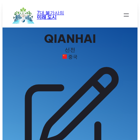
콘
텐
7대 불가사의
미래 도시
츠
로
바
QIANHAI
로
가
선전
기
중국