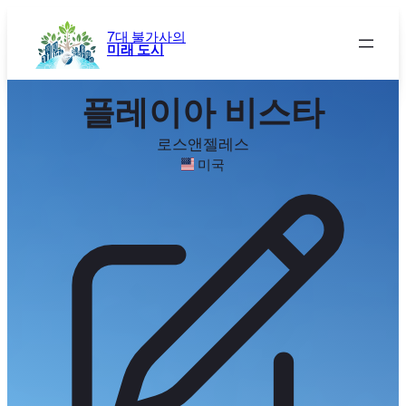
콘
텐
7대 불가사의
미래 도시
츠
로
바
플레이아 비스타
로
가
로스앤젤레스
기
미국