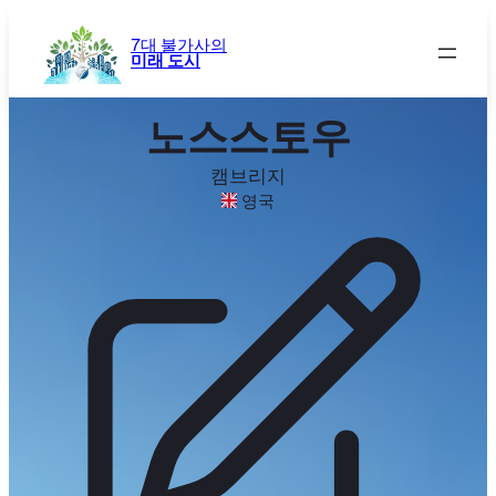
콘
텐
7대 불가사의
미래 도시
츠
로
바
노스스토우
로
가
캠브리지
기
영국