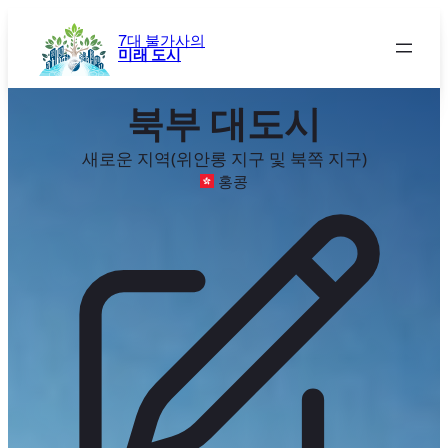
콘
텐
7대 불가사의
미래 도시
츠
로
바
북부 대도시
로
가
새로운 지역(위안롱 지구 및 북쪽 지구)
기
홍콩