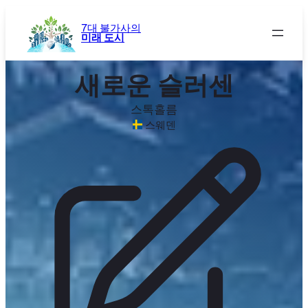
콘
텐
7대 불가사의
미래 도시
츠
로
바
새로운 슬러센
로
가
스톡홀름
기
스웨덴