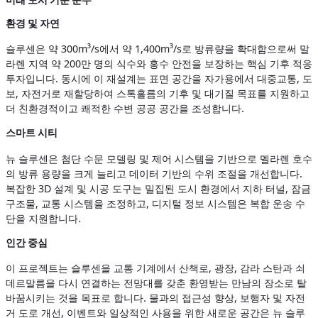
환경 및 자연
슬루센은 약 300m³/s에서 약 1,400m³/s로 방류량을 확대함으로써 말
라렌 지역 약 200만 명의 식수와 홍수 안전을 보장하는 핵심 기후 적응
투자입니다. 동시에 이 재설계는 표면 공간을 자가용에서 대중교통, 도
보, 자전거로 재할당하여 스톡홀름의 기후 및 대기질 목표를 지원하고
더 친환경적이고 쾌적한 수변 공공 공간을 조성합니다.
스마트 시티
뉴 슬루센은 첨단 수문 모델링 및 제어 시스템을 기반으로 멜라렌 호수
의 방류 용량을 크게 늘리고 데이터 기반의 수위 조절을 개선합니다.
복잡한 3D 설계 및 시공 도구는 밀집된 도시 환경에서 지하 터널, 잠금
구조물, 교통 시스템을 조정하고, 디지털 정보 시스템은 복합 운송 수
단을 지원합니다.
인간 중심
이 프로젝트는 슬루센을 교통 기계에서 산책로, 광장, 감라 스탄과 쇠
데르말름을 다시 연결하는 전망대를 갖춘 환영받는 만남의 장소로 탈
바꿈시키는 것을 목표로 합니다. 물과의 접근성 향상, 보행자 및 자전
거 도로 개선, 이벤트와 일상적인 사용을 위한 새로운 공간은 뉴 슬루