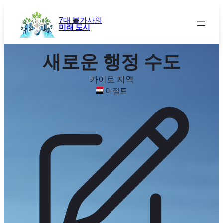
콘
텐
7대 불가사의
미래 도시
츠
로
바
새로운 행정 수도
로
가
카이로 지역
기
이집트