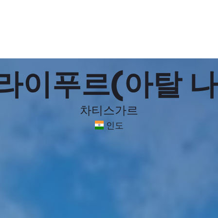
 라이푸르(아탈 나
차티스가르
인도