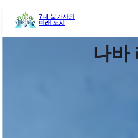
콘
텐
7대 불가사의
츠
미래 도시
로
바
로
나바
가
기