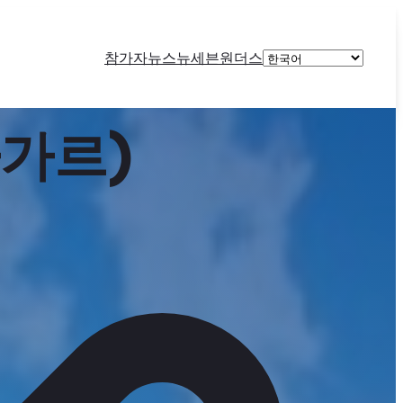
Choose
참가자
뉴스
뉴세븐원더스
a
language
가르)