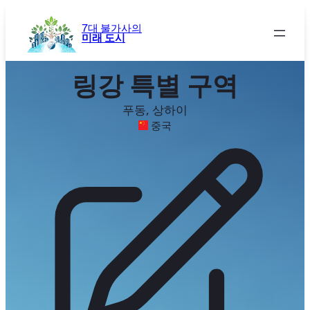
콘
텐
7대 불가사의
미래 도시
츠
로
바
링강 특별 구역
로
가
푸동, 상하이
기
중국