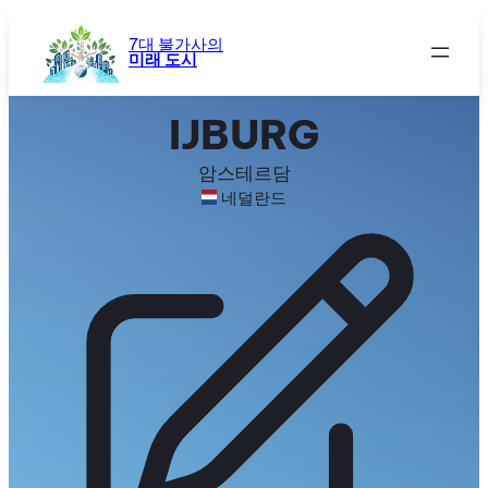
콘
텐
7대 불가사의
미래 도시
츠
로
바
IJBURG
로
가
암스테르담
기
네덜란드