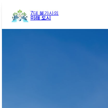
콘
텐
7대 불가사의
츠
미래 도시
로
바
로
가
기