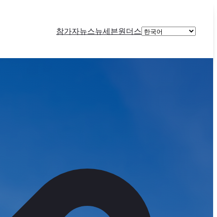
Choose
참가자
뉴스
뉴세븐원더스
a
language