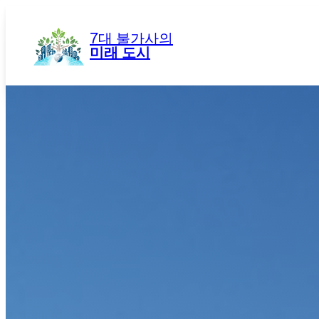
콘
텐
7대 불가사의
츠
미래 도시
로
바
로
가
기