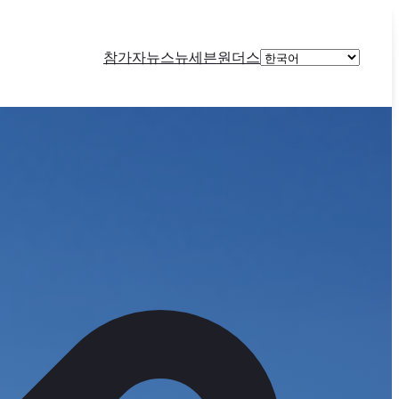
Choose
참가자
뉴스
뉴세븐원더스
a
language