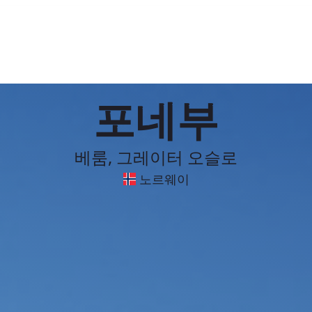
포네부
베룸, 그레이터 오슬로
노르웨이