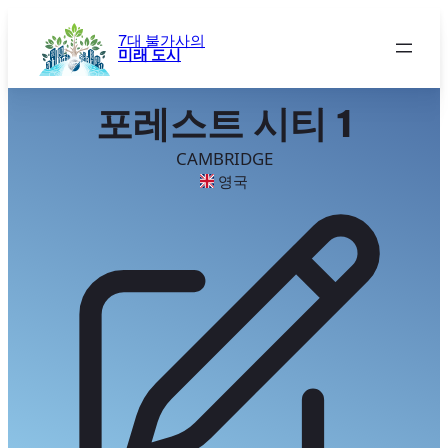
콘
텐
7대 불가사의
미래 도시
츠
로
바
포레스트 시티 1
로
가
CAMBRIDGE
기
영국