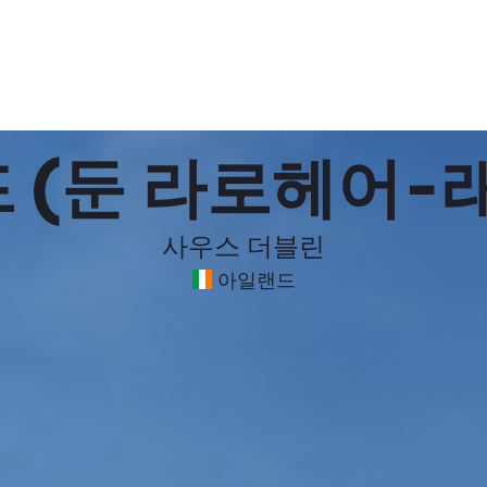
 (둔 라로헤어-
사우스 더블린
아일랜드