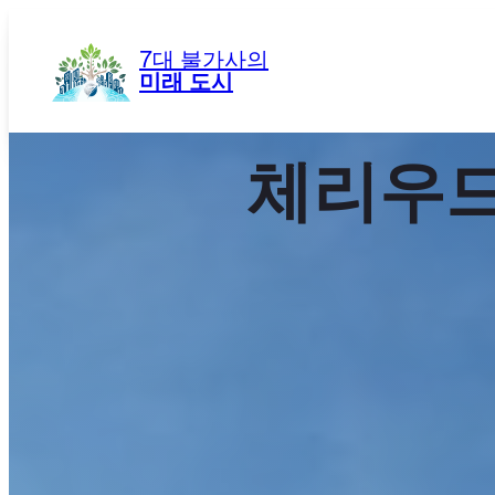
콘
텐
7대 불가사의
츠
미래 도시
로
바
로
체리우드
가
기