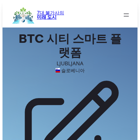
콘
텐
7대 불가사의
미래 도시
츠
로
바
BTC 시티 스마트 플
로
가
랫폼
기
LJUBLJANA
슬로베니아