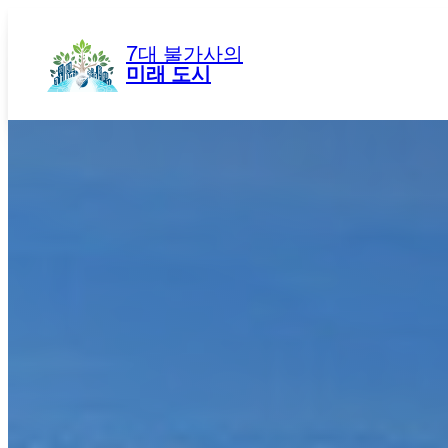
콘
텐
7대 불가사의
츠
미래 도시
로
바
로
가
기