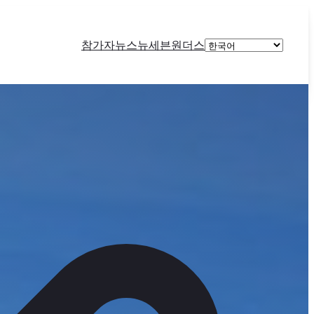
Choose
참가자
뉴스
뉴세븐원더스
a
language