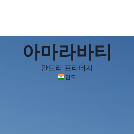
아마라바티
안드라 프라데시
인도