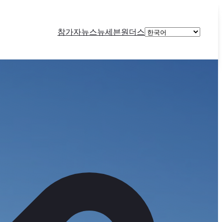
Choose
참가자
뉴스
뉴세븐원더스
a
language