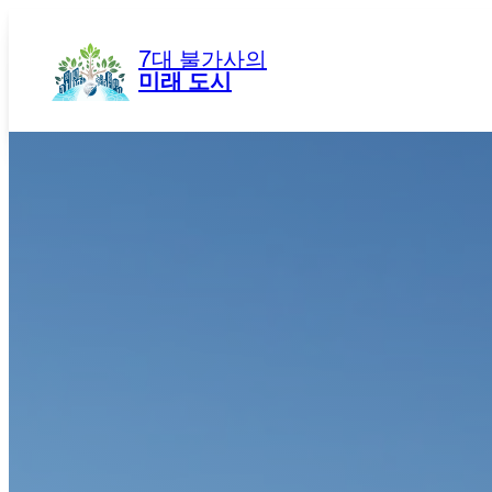
콘
텐
7대 불가사의
츠
미래 도시
로
바
로
가
기