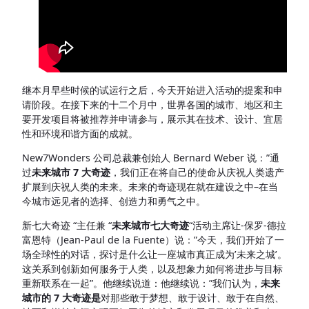
继本月早些时候的试运行之后，今天开始进入活动的提案和申
请阶段。在接下来的十二个月中，世界各国的城市、地区和主
要开发项目将被推荐并申请参与，展示其在技术、设计、宜居
性和环境和谐方面的成就。
New7Wonders 公司总裁兼创始人 Bernard Weber 说：”通
过
未来城市 7 大奇迹
，我们正在将自己的使命从庆祝人类遗产
扩展到庆祝人类的未来。未来的奇迹现在就在建设之中–在当
今城市远见者的选择、创造力和勇气之中。
新七大奇迹 “主任兼 “
未来城市七大奇迹
“活动主席让-保罗-德拉
富恩特（Jean-Paul de la Fuente）说：”今天，我们开始了一
场全球性的对话，探讨是什么让一座城市真正成为’未来之城’。
这关系到创新如何服务于人类，以及想象力如何将进步与目标
重新联系在一起”。他继续说道：他继续说：”我们认为，
未来
城市的 7 大奇迹是
对那些敢于梦想、敢于设计、敢于在自然、