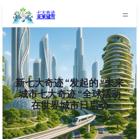
跳
至
七大奇迹
未来城市
内
容
新七大奇迹 “发起的 “未来
城市七大奇迹 “全球活动
在世界城市日启动