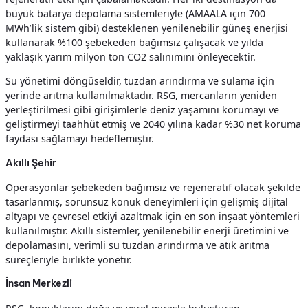
büyük batarya depolama sistemleriyle (AMAALA için 700
MWh’lik sistem gibi) desteklenen yenilenebilir güneş enerjisi
kullanarak %100 şebekeden bağımsız çalışacak ve yılda
yaklaşık yarım milyon ton CO2 salınımını önleyecektir.
Su yönetimi döngüseldir, tuzdan arındırma ve sulama için
yerinde arıtma kullanılmaktadır. RSG, mercanların yeniden
yerleştirilmesi gibi girişimlerle deniz yaşamını korumayı ve
geliştirmeyi taahhüt etmiş ve 2040 yılına kadar %30 net koruma
faydası sağlamayı hedeflemiştir.
Akıllı Şehir
Operasyonlar şebekeden bağımsız ve rejeneratif olacak şekilde
tasarlanmış, sorunsuz konuk deneyimleri için gelişmiş dijital
altyapı ve çevresel etkiyi azaltmak için en son inşaat yöntemleri
kullanılmıştır. Akıllı sistemler, yenilenebilir enerji üretimini ve
depolamasını, verimli su tuzdan arındırma ve atık arıtma
süreçleriyle birlikte yönetir.
İnsan Merkezli