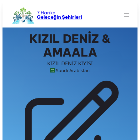
İçeriğe
geç
7 Harika
Geleceğin Şehirleri
KIZIL DENİZ &
AMAALA
KIZIL DENİZ KIYISI
Suudi Arabistan