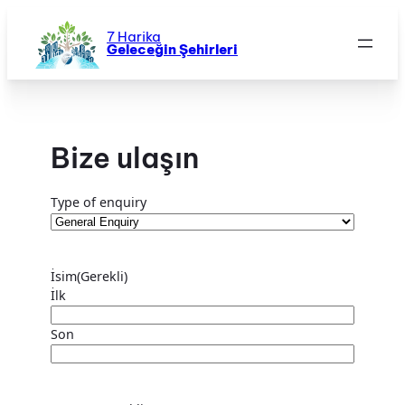
İçeriğe
geç
7 Harika
Geleceğin Şehirleri
Bize ulaşın
Type of enquiry
İsim
(Gerekli)
İlk
Son