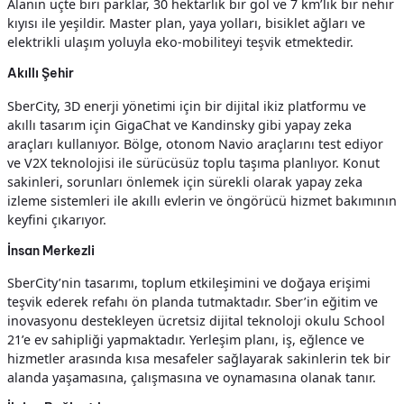
Alanın üçte biri parklar, 30 hektarlık bir göl ve 7 km’lik bir nehir
kıyısı ile yeşildir. Master plan, yaya yolları, bisiklet ağları ve
elektrikli ulaşım yoluyla eko-mobiliteyi teşvik etmektedir.
Akıllı Şehir
SberCity, 3D enerji yönetimi için bir dijital ikiz platformu ve
akıllı tasarım için GigaChat ve Kandinsky gibi yapay zeka
araçları kullanıyor. Bölge, otonom Navio araçlarını test ediyor
ve V2X teknolojisi ile sürücüsüz toplu taşıma planlıyor. Konut
sakinleri, sorunları önlemek için sürekli olarak yapay zeka
izleme sistemleri ile akıllı evlerin ve öngörücü hizmet bakımının
keyfini çıkarıyor.
İnsan Merkezli
SberCity’nin tasarımı, toplum etkileşimini ve doğaya erişimi
teşvik ederek refahı ön planda tutmaktadır. Sber’in eğitim ve
inovasyonu destekleyen ücretsiz dijital teknoloji okulu School
21’e ev sahipliği yapmaktadır. Yerleşim planı, iş, eğlence ve
hizmetler arasında kısa mesafeler sağlayarak sakinlerin tek bir
alanda yaşamasına, çalışmasına ve oynamasına olanak tanır.