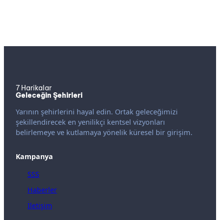
7 Harikalar
Geleceğin Şehirleri
Yarının şehirlerini hayal edin. Ortak geleceğimizi
şekillendirecek en yenilikçi kentsel vizyonları
belirlemeye ve kutlamaya yönelik küresel bir girişim.
Kampanya
SSS
Haberler
İletişim