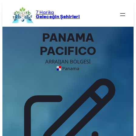
İçeriğe
geç
7 Harika
Geleceğin Şehirleri
PANAMA
PACIFICO
ARRAIJAN BÖLGESİ
Panama