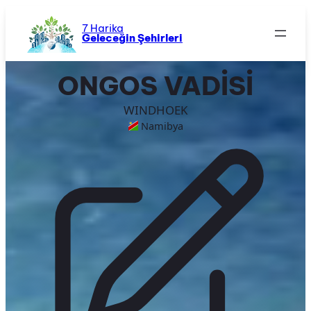
İçeriğe
geç
7 Harika
Geleceğin Şehirleri
ONGOS VADİSİ
WINDHOEK
Namibya