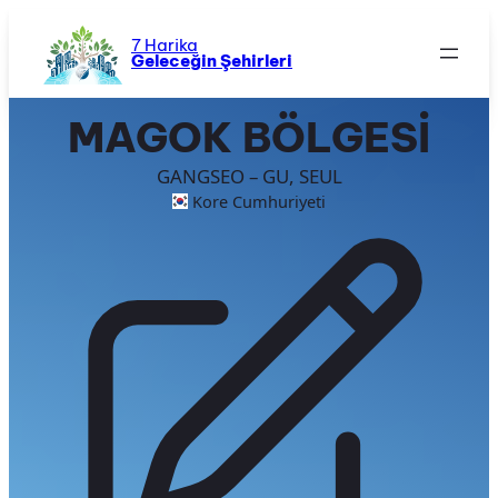
İçeriğe
geç
7 Harika
Geleceğin Şehirleri
MAGOK BÖLGESİ
GANGSEO – GU, SEUL
Kore Cumhuriyeti