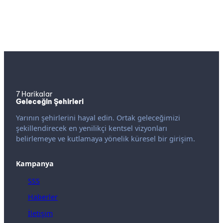
7 Harikalar
Geleceğin Şehirleri
Yarının şehirlerini hayal edin. Ortak geleceğimizi
şekillendirecek en yenilikçi kentsel vizyonları
belirlemeye ve kutlamaya yönelik küresel bir girişim.
Kampanya
SSS
Haberler
İletişim