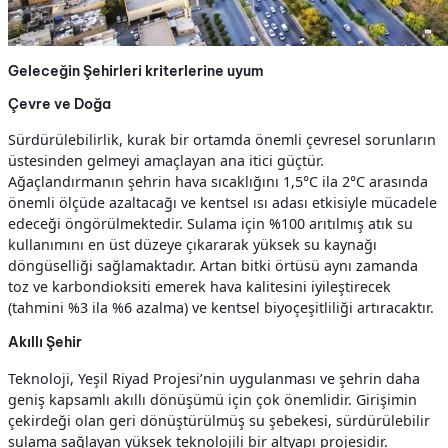
Geleceğin Şehirleri kriterlerine uyum
Çevre ve Doğa
Sürdürülebilirlik, kurak bir ortamda önemli çevresel sorunların
üstesinden gelmeyi amaçlayan ana itici güçtür.
Ağaçlandırmanın şehrin hava sıcaklığını 1,5°C ila 2°C arasında
önemli ölçüde azaltacağı ve kentsel ısı adası etkisiyle mücadele
edeceği öngörülmektedir. Sulama için %100 arıtılmış atık su
kullanımını en üst düzeye çıkararak yüksek su kaynağı
döngüselliği sağlamaktadır. Artan bitki örtüsü aynı zamanda
toz ve karbondioksiti emerek hava kalitesini iyileştirecek
(tahmini %3 ila %6 azalma) ve kentsel biyoçeşitliliği artıracaktır.
Akıllı Şehir
Teknoloji, Yeşil Riyad Projesi’nin uygulanması ve şehrin daha
geniş kapsamlı akıllı dönüşümü için çok önemlidir. Girişimin
çekirdeği olan geri dönüştürülmüş su şebekesi, sürdürülebilir
sulama sağlayan yüksek teknolojili bir altyapı projesidir.