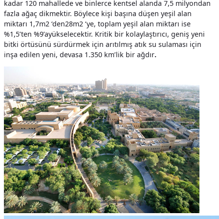
kadar 120 mahallede ve binlerce kentsel alanda 7,5 milyondan
fazla ağaç dikmektir. Böylece kişi başına düşen yeşil alan
miktarı 1,
7m2
‘
den
28m2
‘ye, toplam yeşil alan miktarı ise
%1,5’ten %9’a
yükselecektir
.
Kritik bir kolaylaştırıcı, geniş yeni
bitki örtüsünü sürdürmek için arıtılmış atık su sulaması için
inşa edilen yeni, devasa 1.350 km’lik bir ağdır
.