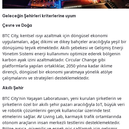
Geleceğin Şehirleri kriterlerine uyum
Çevre ve Doğa
BTC City, kentsel ısıyı azaltmak için döngüsel ekonomi
uygulamaları, ağaç dikimi ve dikey bahçeler aracılığıyla yeşil bir
dönüşümü teşvik etmektedir. Akıllı şebekesi ve Gelişmiş Enerji
Yönetim Sistemi enerji kullanımını optimize ederek bölgenin
karbon ayak izini azaltmaktadır. Circular Change gibi
platformlarla yapılan ortaklıklar, 2050 yılına kadar iklime
dirençli, döngüsel bir ekonomi yaratmaya yönelik atölye
çalışmalarını ve stratejileri desteklemektedir.
Akıllı Şehir
BTC City’nin Yaşayan Laboratuvarı, yeni kurulan şirketlerin ve
şirketlerin özel bir akıllı şehir pazarı aracılığıyla IoT, büyük veri
ve robotik çözümlerini gerçek kullanıcılar üzerinde test
etmelerini sağlar. AV Living Lab, karmaşık trafik ortamlarında
otonom araçların insan merkezli testlerini desteklemektedir.
Bölge ayrıca, güvenilir ve esnek güç sağlamak için gelişmiş