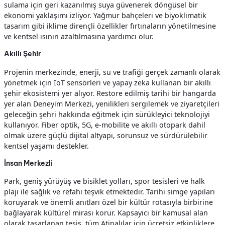
sulama için geri kazanılmış suya güvenerek döngüsel bir
ekonomi yaklaşımı izliyor. Yağmur bahçeleri ve biyoklimatik
tasarım gibi iklime dirençli özellikler fırtınaların yönetilmesine
ve kentsel ısının azaltılmasına yardımcı olur.
Akıllı Şehir
Projenin merkezinde, enerji, su ve trafiği gerçek zamanlı olarak
yönetmek için IoT sensörleri ve yapay zeka kullanan bir akıllı
şehir ekosistemi yer alıyor. Restore edilmiş tarihi bir hangarda
yer alan Deneyim Merkezi, yenilikleri sergilemek ve ziyaretçileri
geleceğin şehri hakkında eğitmek için sürükleyici teknolojiyi
kullanıyor. Fiber optik, 5G, e-mobilite ve akıllı otopark dahil
olmak üzere güçlü dijital altyapı, sorunsuz ve sürdürülebilir
kentsel yaşamı destekler.
İnsan Merkezli
Park, geniş yürüyüş ve bisiklet yolları, spor tesisleri ve halk
plajı ile sağlık ve refahı teşvik etmektedir. Tarihi simge yapıları
koruyarak ve önemli anıtları özel bir kültür rotasıyla birbirine
bağlayarak kültürel mirası korur. Kapsayıcı bir kamusal alan
olarak tasarlanan tesis, tüm Atinalılar için ücretsiz etkinliklere,