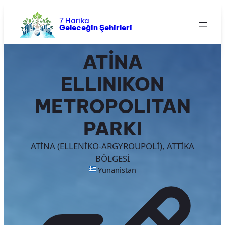
İçeriğe
geç
7 Harika
Geleceğin Şehirleri
ATİNA
ELLINIKON
METROPOLITAN
PARKI
ATİNA (ELLENİKO-ARGYROUPOLİ), ATTİKA
BÖLGESİ
Yunanistan