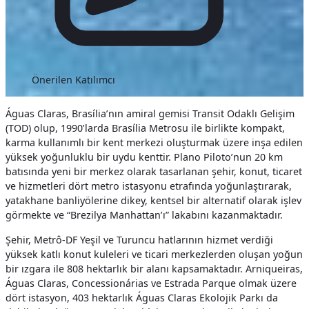
Önerilen Katılımcı
Águas Claras, Brasília’nın amiral gemisi Transit Odaklı Gelişim
(TOD) olup, 1990’larda Brasília Metrosu ile birlikte kompakt,
karma kullanımlı bir kent merkezi oluşturmak üzere inşa edilen
yüksek yoğunluklu bir uydu kenttir. Plano Piloto’nun 20 km
batısında yeni bir merkez olarak tasarlanan şehir, konut, ticaret
ve hizmetleri dört metro istasyonu etrafında yoğunlaştırarak,
yatakhane banliyölerine dikey, kentsel bir alternatif olarak işlev
görmekte ve “Brezilya Manhattan’ı” lakabını kazanmaktadır.
Şehir, Metrô-DF Yeşil ve Turuncu hatlarının hizmet verdiği
yüksek katlı konut kuleleri ve ticari merkezlerden oluşan yoğun
bir ızgara ile 808 hektarlık bir alanı kapsamaktadır. Arniqueiras,
Águas Claras, Concessionárias ve Estrada Parque olmak üzere
dört istasyon, 403 hektarlık Águas Claras Ekolojik Parkı da