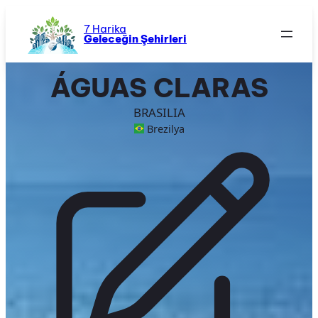
İçeriğe
geç
7 Harika
Geleceğin Şehirleri
ÁGUAS CLARAS
BRASILIA
Brezilya