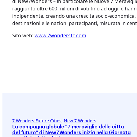
di New7Wonders – in particolare le Nuove 7 Meravigli
raggiunto oltre 600 milioni di voti fino ad oggi, e han
indipendente, creando una crescita socio-economica, d
destinazioni e le nazioni partecipanti, misurata in centin
Sito web:
www.7wondersfc.com
7 Wonders Future Cities
, 
New 7 Wonders
La campagna globale “7 meraviglie delle città
del futuro” di New7Wonders inizia nella Giornata