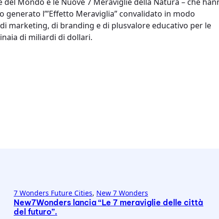
e del Mondo e le Nuove 7 Meraviglie della Natura – che han
no generato l’”Effetto Meraviglia” convalidato in modo
i marketing, di branding e di plusvalore educativo per le
aia di miliardi di dollari.
7 Wonders Future Cities
, 
New 7 Wonders
New7Wonders lancia “Le 7 meraviglie delle città
del futuro”.