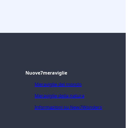
Nuove7meraviglie
Meraviglie del mondo
Meraviglie della natura
Informazioni su New7Wonders