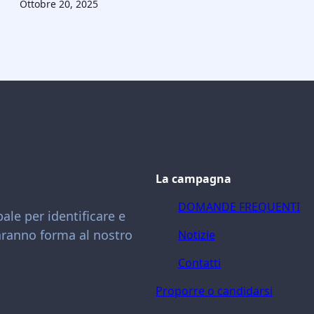
Ottobre 20, 2025
La campagna
DOMANDE FREQUENTI
ale per identificare e
daranno forma al nostro
Notizie
Contatti
Proporre o candidarsi