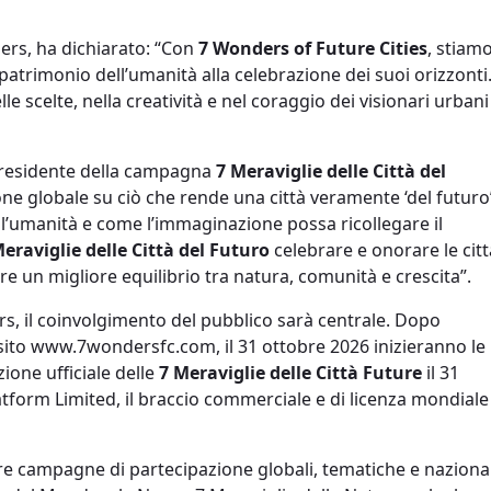
rs, ha dichiarato: “Con
7 Wonders of Future Cities
, stiam
atrimonio dell’umanità alla celebrazione dei suoi orizzonti
e scelte, nella creatività e nel coraggio dei visionari urbani
Presidente della campagna
7 Meraviglie delle Città del
ne globale su ciò che rende una città veramente ‘del futuro’
dell’umanità e come l’immaginazione possa ricollegare il
Meraviglie delle Città del Futuro
celebrare e onorare le citt
re un migliore equilibrio tra natura, comunità e crescita”.
s, il coinvolgimento del pubblico sarà centrale. Dopo
l sito www.7wondersfc.com, il 31 ottobre 2026 inizieranno le
ione ufficiale delle
7 Meraviglie delle Città Future
il 31
form Limited, il braccio commerciale e di licenza mondiale
re campagne di partecipazione globali, tematiche e nazional