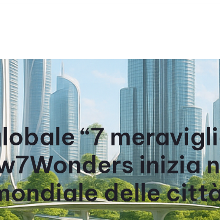
bale “7 meraviglie
ew7Wonders inizia n
mondiale delle città