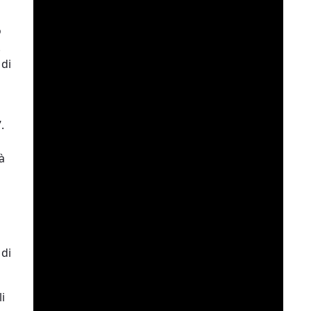
o
.
 di
.
à
 di
i