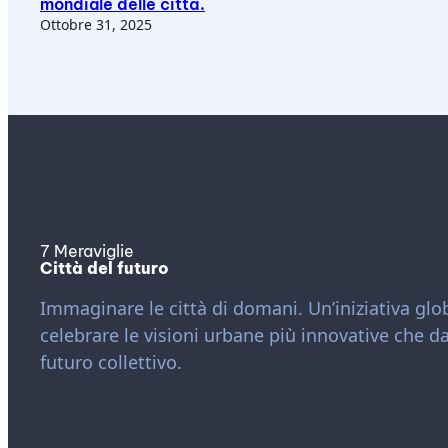
mondiale delle città.
Ottobre 31, 2025
7 Meraviglie
Città del futuro
Immaginare le città di domani. Un’iniziativa glob
celebrare le visioni urbane più innovative che 
futuro collettivo.