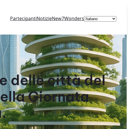
Scegli
Partecipanti
Notizie
New7Wonders
una
lingua
 delle città del
ella Giornata
.