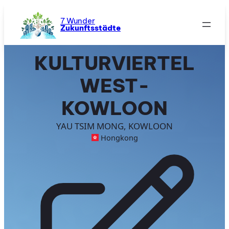
Zum
Inhalt
7 Wunder
Zukunftsstädte
springen
KULTURVIERTEL
WEST-
KOWLOON
YAU TSIM MONG, KOWLOON
Hongkong