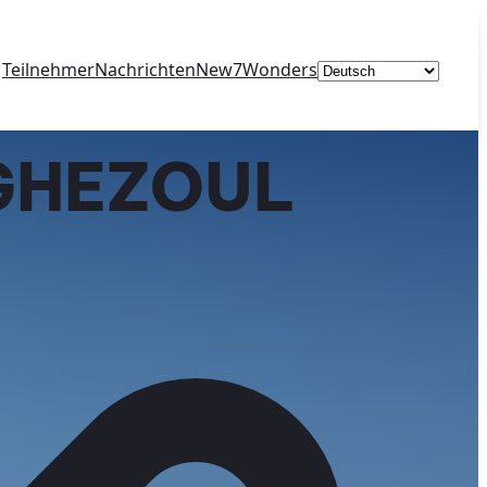
Sprache
Teilnehmer
Nachrichten
New7Wonders
auswählen
GHEZOUL