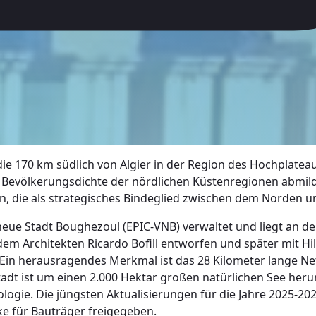
 die 170 km südlich von Algier in der Region des Hochplateau
e Bevölkerungsdichte der nördlichen Küstenregionen abmilde
n, die als strategisches Bindeglied zwischen dem Norden 
e neue Stadt Boughezoul (EPIC-VNB) verwaltet und liegt an
dem Architekten Ricardo Bofill entworfen und später mit H
 Ein herausragendes Merkmal ist das 28 Kilometer lange Ne
e Stadt ist um einen 2.000 Hektar großen natürlichen See he
gie. Die jüngsten Aktualisierungen für die Jahre 2025-2026
e für Bauträger freigegeben.