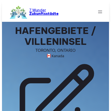
Zum
Inhalt
7 Wunder
Zukunftsstädte
springen
HAFENGEBIETE /
VILLENINSEL
TORONTO, ONTARIO
Kanada