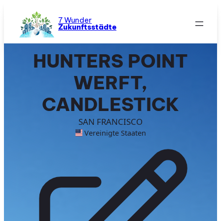
Zum
Inhalt
7 Wunder
Zukunftsstädte
springen
HUNTERS POINT
WERFT,
CANDLESTICK
SAN FRANCISCO
Vereinigte Staaten