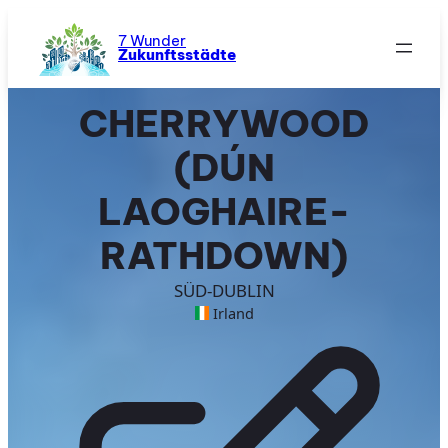
Zum
Inhalt
7 Wunder
Zukunftsstädte
springen
CHERRYWOOD
(DÚN
LAOGHAIRE-
RATHDOWN)
SÜD-DUBLIN
Irland