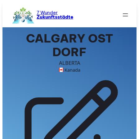
Zum
Inhalt
7 Wunder
Zukunftsstädte
springen
CALGARY OST
DORF
ALBERTA
Kanada