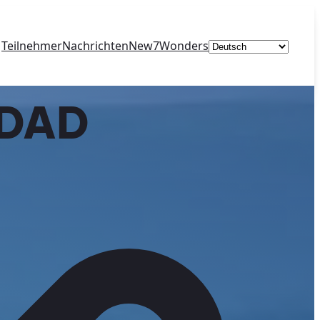
Sprache
Teilnehmer
Nachrichten
New7Wonders
auswählen
UDAD