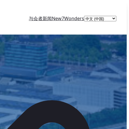
Choose
与会者
新闻
New7Wonders
a
language