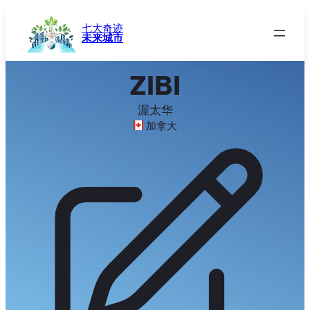
跳
至
七大奇迹
未来城市
内
容
ZIBI
渥太华
加拿大