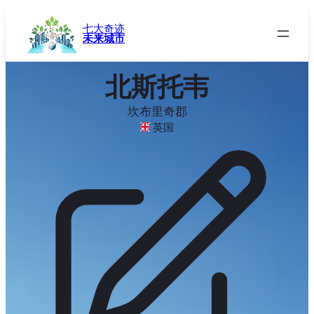
跳
至
七大奇迹
未来城市
内
容
北斯托韦
坎布里奇郡
英国