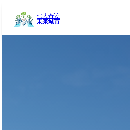
跳
至
七大奇迹
内
未来城市
容