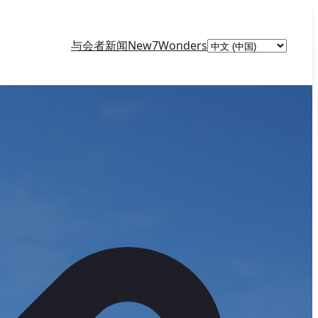
Choose
与会者
新闻
New7Wonders
a
language