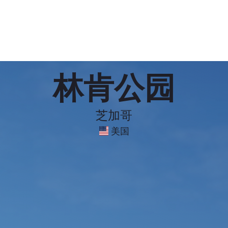
林肯公园
芝加哥
美国