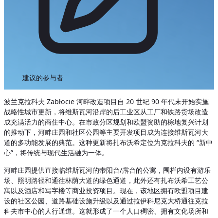
建议的参与者
波兰克拉科夫 Zabłocie 河畔改造项目自 20 世纪 90 年代末开始实施
战略性城市更新，将维斯瓦河沿岸的后工业区从工厂和铁路货场改造
成充满活力的商住中心。在市政分区规划和欧盟资助的棕地复兴计划
的推动下，河畔庄园和社区公园等主要开发项目成为连接维斯瓦河大
道的多功能发展的典范。这种更新将扎布沃希定位为克拉科夫的 “新中
心”，将传统与现代生活融为一体。
河畔庄园提供直接临维斯瓦河的带阳台/露台的公寓，围栏内设有游乐
场、照明路径和通往林荫大道的绿色通道，此外还有扎布沃希工艺公
寓以及酒店和写字楼等商业投资项目。现在，该地区拥有欧盟项目建
设的社区公园、道路基础设施升级以及通过拉伊科尼克大桥通往克拉
科夫市中心的人行通道。这就形成了一个人口稠密、拥有文化场所和