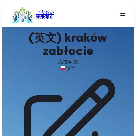
跳
至
七大奇迹
未来城市
内
容
(英文) kraków
zabłocie
克拉科夫
波兰