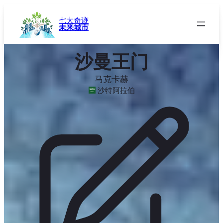
跳
至
七大奇迹
未来城市
内
容
沙曼王门
马克卡赫
沙特阿拉伯