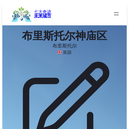
跳
至
七大奇迹
未来城市
内
容
布里斯托尔神庙区
布里斯托尔
英国