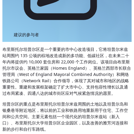
建议的参与者
布里斯托尔坦普尔区是一个重要的市中心改造项目，它将坦普尔米兹
站周围约 135 公顷的棕地改造成新的多功能、低碳社区，在未来二十
年内将提供约 10,000 套住房和 22,000 个工作岗位。该项目由布里斯
托尔市议会、英格兰家园（Homes England）、英格兰西部市长联合
管理局（West of England Mayoral Combined Authority）和网络
铁路公司（Network Rail）合作领导，体现了其对城市和地区的战略
重要性。重建和发展框架确定了扩大市中心、支持包容性增长以及通
过布局紧凑、四通八达的城市街区应对气候紧急情况的愿景。
坦普尔区的重点是布里斯托尔坦普尔米兹周围的土地以及坦普尔岛和
银桑巷等附近地区，将以前的工业和铁路用地重新用于住宅、工作空
间和公共空间。主要元素包括一个现代化的坦普尔米兹站（新入
口）、布里斯托尔大学坦普尔区企业园区，以及改善的雅芳河连接和
新的步行和自行车路线。