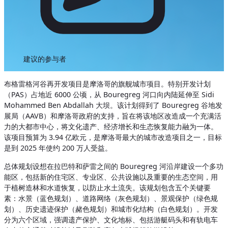
建议的参与者
布格雷格河谷再开发项目是摩洛哥的旗舰城市项目。特别开发计划
（PAS）占地近 6000 公顷，从 Bouregreg 河口向内陆延伸至 Sidi
Mohammed Ben Abdallah 大坝。该计划得到了 Bouregreg 谷地发
展局（AAVB）和摩洛哥政府的支持，旨在将该地区改造成一个充满活
力的大都市中心，将文化遗产、经济增长和生态恢复能力融为一体。
该项目预算为 3.94 亿欧元，是摩洛哥最大的城市改造项目之一，目标
是到 2025 年使约 200 万人受益。
总体规划设想在拉巴特和萨雷之间的 Bouregreg 河沿岸建设一个多功
能区，包括新的住宅区、专业区、公共设施以及重要的生态空间，用
于植树造林和水道恢复，以防止水土流失。该规划包含五个关键要
素：水景（蓝色规划）、道路网络（灰色规划）、景观保护（绿色规
划）、历史遗迹保护（赭色规划）和城市化结构（白色规划）。开发
分为六个区域，强调遗产保护、文化地标、包括游艇码头和有轨电车