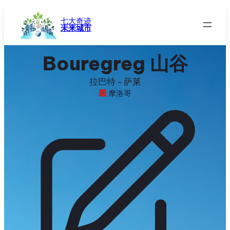
跳
至
七大奇迹
未来城市
内
容
Bouregreg 山谷
拉巴特 – 萨莱
摩洛哥